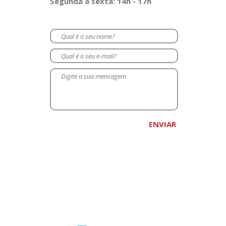
Segunda à sexta: 14h - 17h
LEOAS DA SERRA
Rua Heitor Villa Lobos, nº 525, bairro São
Francisco, Orion Parque, sala 114, Lages,
Santa Catarina - CEP: 88.506-400
(49) 99965.5738 Geane Ferreira
contato@leoasdaserra.com.br