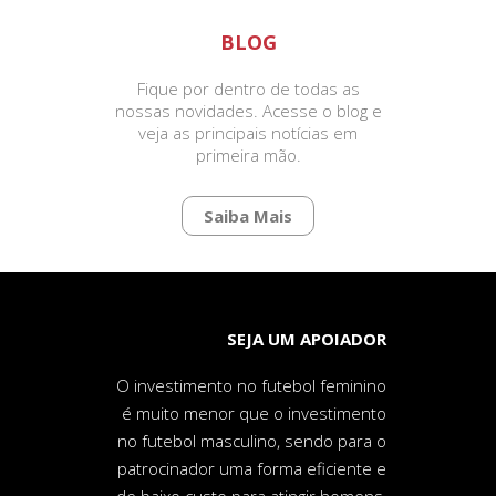
BLOG
Fique por dentro de todas as
nossas novidades. Acesse o blog e
veja as principais notícias em
primeira mão.
Saiba Mais
SEJA UM APOIADOR
O investimento no futebol feminino
é muito menor que o investimento
no futebol masculino, sendo para o
patrocinador uma forma eficiente e