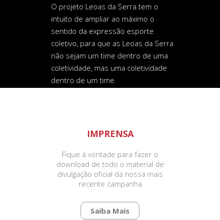
O projeto Leoas da Serra tem o
intuito de ampliar ao máximo o
sentido da expressão esporte
coletivo, para que as Leoas da Serra
não sejam um time dentro de uma
coletividade, mas uma coletividade
dentro de um time.
conhecer o projeto
IMPRENSA
Fique à vontade para fazer o
download de todo o material de
divulgação oficial da nossa mais
recente campanha
Saiba Mais